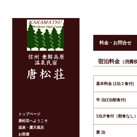
料金・お問合せ
宿泊料金
（消費
基本料金 (1泊２食付
)
半 泊(1泊朝食付
)
トップページ
1泊夕食付（朝食なし
唐松荘へようこそ
温泉・露天風呂
素 泊
お部屋