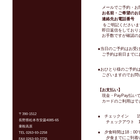
メールでご予約・お
お名前・ご希望のお
連絡先お電話番号
をご明記くださいま
即日返信をしておりま
お手数ですが確認の
●
当日のご予約はお受
ご予約は前日までに
●おひとり様のご予約
ございますのでお問
【お支払い】
現金・PayPay払
カードのご利用はで
〒390-1512
● チェックイン 15
長野県松本市安曇4085-65
チェックアウト 10
乗鞍高原
● 夕食時間は18：00
TEL 0263-93-2258
夕食までにご到着い
FAX 0263-93-2726