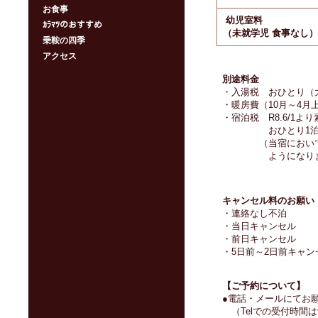
お食事
幼児室料
ｶﾗﾏﾂのおすすめ
（未就学児 食事なし）
乗鞍の四季
アクセス
別途料金
・入湯税 おひとり（大
・暖房費（10月～4月
・宿泊税 R8.6/1よ
おひとり1泊に
（当宿においては暖
ようにな
キャンセル料のお願い
・連絡なし不泊 
・当日キャンセル
・前日キャンセル
・5日前～2日前キャン
【ご予約について】
●電話・メールにてお
（Telでの受付時間は9