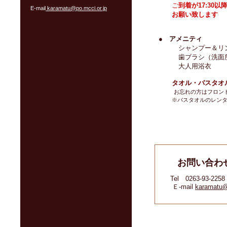
ご
到着が17:30
E-mail
karamatu@po.mcci.or.jp
お願い致します
●
アメニティ
シャンプー＆リンス
歯ブラシ（洗面所
大人用浴衣
タオル・バスタオル
お忘れの方はフロン
※バスタオルのレンタ
お問い合わせ
Tel 0263-93-22
Ｅ-mail
karamatu@