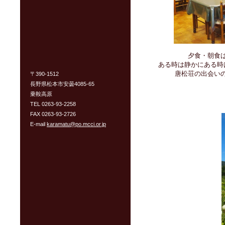
夕食・朝食
ある時は静かにある時
唐松荘の出会い
〒390-1512
長野県松本市安曇4085-65
乗鞍高原
TEL 0263-93-2258
FAX 0263-93-2726
E-mail
karamatu@po.mcci.or.jp