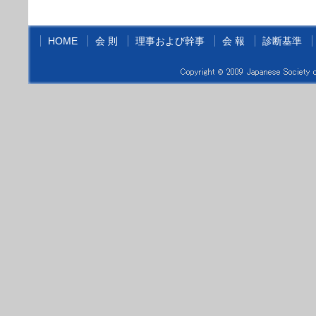
HOME
会 則
理事および幹事
会 報
診断基準