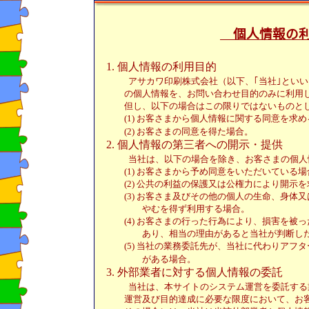
個人情報の利
1.
個人情報の利用目的
アサカワ印刷株式会社（以下、｢当社｣とい
の個人情報を、お問い合わせ目的のみに利用し
但し、以下の場合はこの限りではないものと
(1)
お客さまから個人情報に関する同意を求め
(2)
お客さまの同意を得た場合。
2.
個人情報の第三者への開示・提供
当社は、以下の場合を除き、お客さまの個人
(1)
お客さまから予め同意をいただいている場
(2)
公共の利益の保護又は公権力により開示を
(3)
お客さま及びその他の個人の生命、身体又
やむを得ず利用する場合。
(4)
お客さまの行った行為により、損害を被っ
あり、相当の理由があると当社が判断した
(5)
当社の業務委託先が、当社に代わりアフタ
がある場合。
3.
外部業者に対する個人情報の委託
当社は、本サイトのシステム運営を委託する
運営及び目的達成に必要な限度において、お客