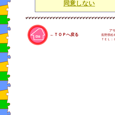
同意しない
ア
←ＴＯＰへ戻る
長野県松
ＴＥＬ：