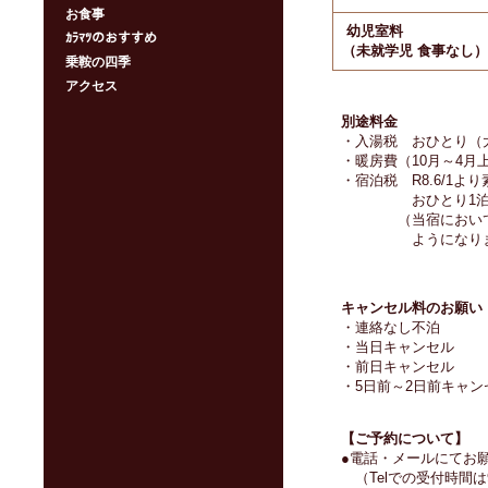
お食事
幼児室料
ｶﾗﾏﾂのおすすめ
（未就学児 食事なし）
乗鞍の四季
アクセス
別途料金
・入湯税 おひとり（大
・暖房費（10月～4月
・宿泊税 R8.6/1よ
おひとり1泊に
（当宿においては暖
ようにな
キャンセル料のお願い
・連絡なし不泊 
・当日キャンセル
・前日キャンセル
・5日前～2日前キャン
【ご予約について】
●電話・メールにてお
（Telでの受付時間は9