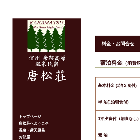
料金・お問合せ
宿泊料金
（消費
基本料金 (1泊２食付
)
半 泊(1泊朝食付
)
トップページ
1泊夕食付（朝食なし
唐松荘へようこそ
温泉・露天風呂
素 泊
お部屋