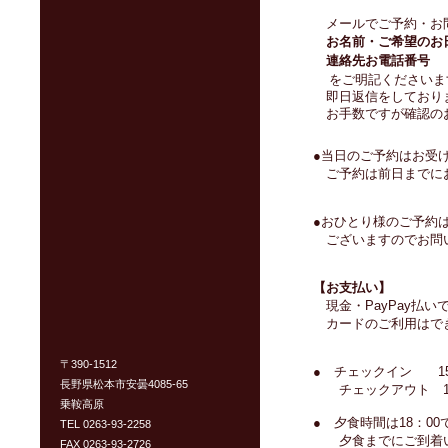
メールでご予約・お
お名前・ご希望のお
連絡先お電話番号
をご明記くださいま
即日返信をしておりま
お手数ですが確認の
●
当日のご予約はお受
ご予約は前日までに
●おひとり様のご予約
ございますのでお問
【お支払い】
現金・PayPay払
カードのご利用はで
〒390-1512
● チェックイン 15
長野県松本市安曇4085-65
チェックアウト 10
乗鞍高原
● 夕食時間は18：00
TEL 0263-93-2258
夕食までにご到着い
FAX 0263-93-2726