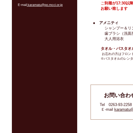
ご
到着が17:30
E-mail
karamatu@po.mcci.or.jp
お願い致します
●
アメニティ
シャンプー＆リンス
歯ブラシ（洗面所
大人用浴衣
タオル・バスタオル
お忘れの方はフロン
※バスタオルのレンタ
お問い合わせ
Tel 0263-93-22
Ｅ-mail
karamatu@