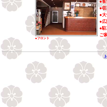
●
●
●
●
●
ご
●フロント