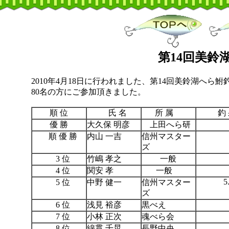
第14回美鈴
2010年4月18日に行われました、第14回美鈴湖へ
80名の方にご参加頂きました。
順 位
氏 名
所 属
釣 
優 勝
大久保 明彦
上田へら研
7
順 優 勝
内山 一吉
信州マスター
ズ
5
3 位
竹嶋 孝之
一般
5
4 位
関安 孝
一般
5
5 位
中野 健一
信州マスター
ズ
5
6 位
浅見 裕彦
黒べえ
4
7 位
小林 正次
魂べら会
4
8 位
綿貫 千晃
長野中央