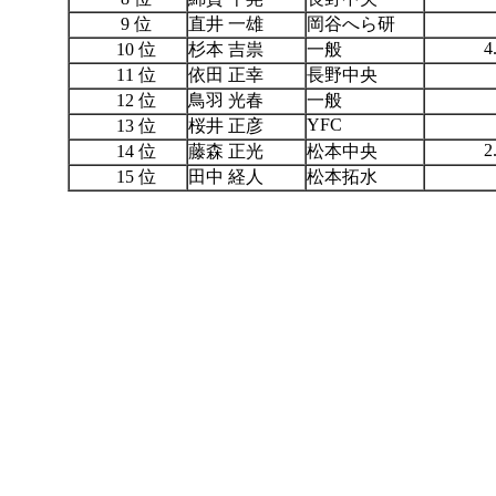
4
9 位
直井 一雄
岡谷へら研
4
10 位
杉本 吉祟
一般
3
11 位
依田 正幸
長野中央
3
12 位
鳥羽 光春
一般
YFC
13 位
桜井 正彦
2
14 位
藤森 正光
松本中央
2
15 位
田中 経人
松本拓水